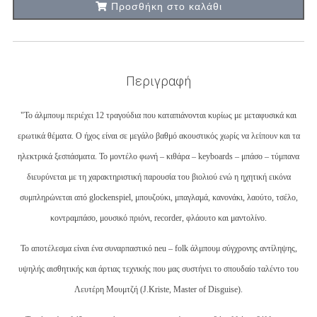
Προσθήκη στο καλάθι
Περιγραφή
"Το άλμπουμ περιέχει 12 τραγούδια που καταπιάνονται κυρίως με μεταφυσικά και
ερωτικά θέματα. Ο ήχος είναι σε μεγάλο βαθμό ακουστικός χωρίς να λείπουν και τα
ηλεκτρικά ξεσπάσματα. Το μοντέλο φωνή – κιθάρα – keyboards – μπάσο – τύμπανα
διευρύνεται με τη χαρακτηριστική παρουσία του βιολιού ενώ η ηχητική εικόνα
συμπληρώνεται από glockenspiel, μπουζούκι, μπαγλαμά, κανονάκι, λαούτο, τσέλο,
κοντραμπάσο, μουσικό πριόνι, recorder, φλάουτο και μαντολίνο.
Το αποτέλεσμα είναι ένα συναρπαστικό neu – folk άλμπουμ σύγχρονης αντίληψης,
υψηλής αισθητικής και άρτιας τεχνικής που μας συστήνει το σπουδαίο ταλέντο του
Λευτέρη Μουμτζή (J.Kriste, Master of Disguise).