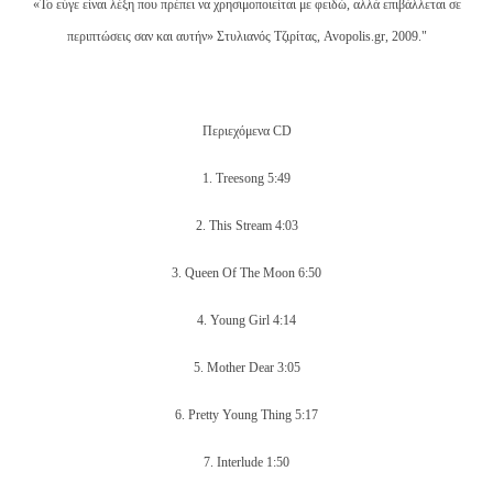
«Το εύγε είναι λέξη που πρέπει να χρησιμοποιείται με φειδώ, αλλά επιβάλλεται σε
περιπτώσεις σαν και αυτήν»
Στυλιανός Τζιρίτας, Avopolis.gr, 2009."
Περιεχόμενα CD
1. Treesong
5:49
2. This Stream
4:03
3. Queen Of The Moon
6:50
4. Young Girl
4:14
5. Mother Dear
3:05
6. Pretty Young Thing
5:17
7. Interlude 1:50