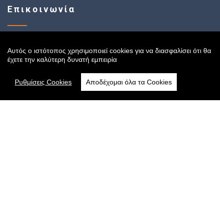
Επικοινωνία
Music Corner
Αυτός ο ιστότοπος χρησιμοποιεί cookies για να διασφαλίσει ότι θα
Πανεπιστημίου 56, Αθήνα
έχετε την καλύτερη δυνατή εμπειρία
Τηλέφωνο
: 210 3304000
Email
:
info@musiccornerstore.gr
Ρυθμίσεις Cookies
Αποδέχομαι όλα τα Cookies
Fax
: 210 3304365
Φόρμα Επικοινωνίας
Ωράριο Καταστήματος
Δευτέρα-Παρασκευή: 09:00 - 21:00
Σάββατο: 09:00 - 16:00
Ακολουθήστε μας