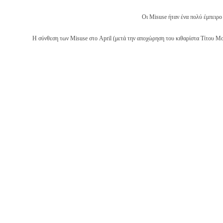
Οι Misuse ήταν ένα πολύ έμπειρο 
Η σύνθεση των Misuse στο April (μετά την αποχώρηση του κιθαρίστα Τίτου Μο