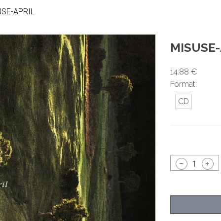
SE-APRIL
MISUSE-
14.88 €
Format:
CD
1