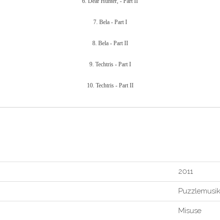
6. Dear Hunter, - Part II
7. Bela - Part I
8. Bela - Part II
9. Techtris - Part I
10. Techtris - Part II
2011
Puzzlemusi
Misuse