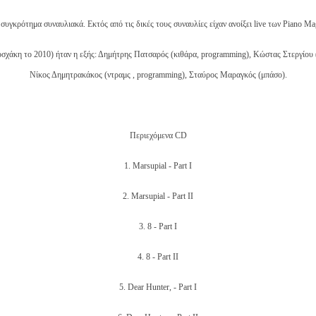
συγκρότημα συναυλιακά. Εκτός από τις δικές τους συναυλίες είχαν ανοίξει live των Piano Ma
σχάκη το 2010) ήταν η εξής: Δημήτρης Πατσαρός (κιθάρα, programming), Κώστας Στεργίου 
Νίκος Δημητρακάκος (ντραμς , programming), Σταύρος Μαραγκός (μπάσο).
Περιεχόμενα CD
1. Marsupial - Part I
2. Marsupial - Part II
3. 8 - Part I
4. 8 - Part II
5. Dear Hunter, - Part I