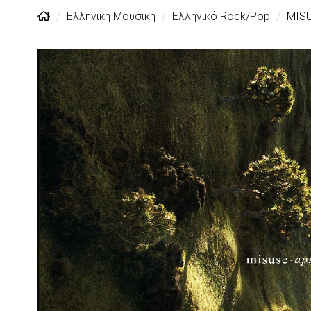
Ελληνική Μουσική
Ελληνικό Rock/Pop
MISU