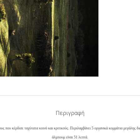
Περιγραφή
ς που κέρδισε ταχύτατα κοινό και κριτικούς. Περιλαμβάνει 5 οργανικά κομμάτια μεγάλης διά
άλμπουμ είναι 51 λεπτά.