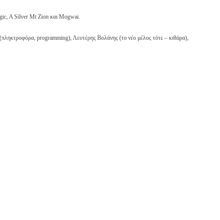
gic, A Silver Mt Zion και Mogwai.
(πληκτροφόρα, programming), Λευτέρης Βολάνης (το νέο μέλος τότε – κιθάρα),