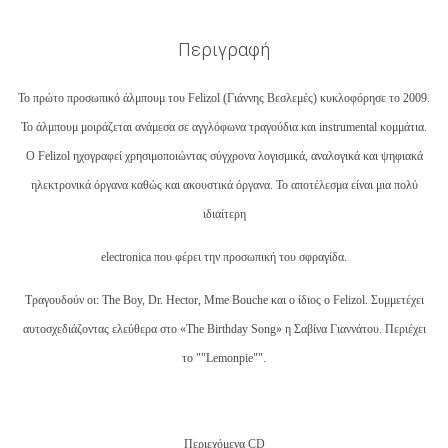
Περιγραφή
Το πρώτο προσωπικό άλμπουμ του Felizol (Γιάννης Βεσλεμές) κυκλοφόρησε το 2009.
Το άλμπουμ μοιράζεται ανάμεσα σε αγγλόφωνα τραγούδια και instrumental κομμάτια.
Ο Felizol ηχογραφεί χρησιμοποιώντας σύγχρονα λογισμικά, αναλογικά και ψηφιακά
ηλεκτρονικά όργανα καθώς και ακουστικά όργανα. Το αποτέλεσμα είναι μια πολύ
ιδιαίτερη
electronica που φέρει την προσωπική του σφραγίδα.
Τραγουδούν οι: The Boy, Dr. Hector, Mme Bouche και ο ίδιος ο Felizol. Συμμετέχει
αυτοσχεδιάζοντας ελεύθερα στο «The Birthday Song» η Σαβίνα Γιαννάτου. Περιέχει
το ""Lemonpie"".
Περιεχόμενα CD