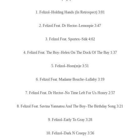
1. Felizol–Holding Hands (In Retrospect) 3:01
2. Felizol Feat. Dr Hector–Lemonpie 3:47
3. Felizol Feat. Sportex–Siik
4:02
4. Felizol Feat. The Boy–Helen On The Dock Of The Bay 1:37
5. Felizol–Hom(m)e 3:51
6. Felizol Feat. Madame Bouche–Lullaby
3:19
7. Felizol Feat. Dr Hector–No Time Left For Us Honey 2:57
8. Felizol Feat. Savina Yannatou And The Boy–The Birthday Song 3:21
9. Felizol–Early To Gray 3:28
10. Felizol–Dark N Creepy 3:56