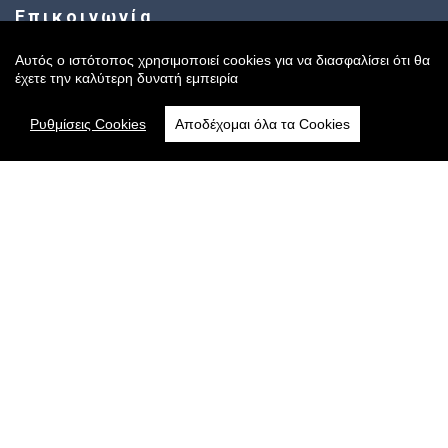
Επικοινωνία
Αυτός ο ιστότοπος χρησιμοποιεί cookies για να διασφαλίσει ότι θα
έχετε την καλύτερη δυνατή εμπειρία
Music Corner
Πανεπιστημίου 56, Αθήνα
Ρυθμίσεις Cookies
Αποδέχομαι όλα τα Cookies
Τηλέφωνο
: 210 3304000
Email
:
info@musiccornerstore.gr
Fax
: 210 3304365
Φόρμα Επικοινωνίας
Ωράριο Καταστήματος
Δευτέρα-Παρασκευή: 09:00 - 21:00
Σάββατο: 09:00 - 16:00
Ακολουθήστε μας