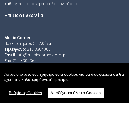
καθώς και μουσική από όλο τον κόσμο.
Επικοινωνία
Music Corner
Πανεπιστημίου 56, Αθήνα
Τηλέφωνο
: 210 3304000
Email
:
info@musiccornerstore.gr
Fax
: 210 3304365
Φόρμα Επικοινωνίας
Αυτός ο ιστότοπος χρησιμοποιεί cookies για να διασφαλίσει ότι θα
Ωράριο Καταστήματος
έχετε την καλύτερη δυνατή εμπειρία
Ρυθμίσεις Cookies
Αποδέχομαι όλα τα Cookies
Δευτέρα-Παρασκευή: 09:00 - 21:00
Σάββατο: 09:00 - 16:00
Ακολουθήστε μας