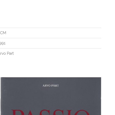
ECM
991
rvo Part