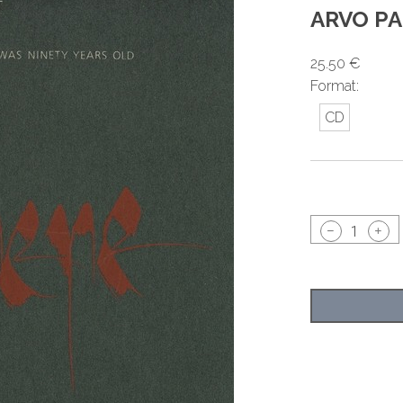
ARVO PA
25.50 €
Format:
CD
1