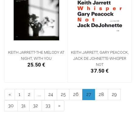
KEITH JARRETT, GARY PEACOCK,
KEITH JARRETT-THE MELODY AT
JACK DE JOHNETTE-WHISPER
NIGHT, WITH YOU
25.50 €
NOT
37.50 €
«
1
2
...
24
25
26
27
28
29
30
31
32
33
»