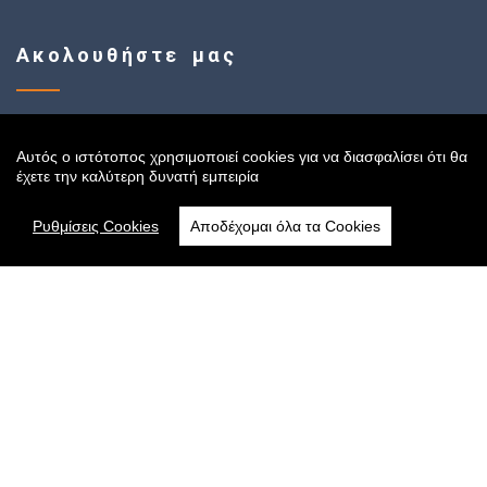
Ακολουθήστε μας
Αυτός ο ιστότοπος χρησιμοποιεί cookies για να διασφαλίσει ότι θα
Sitemap
έχετε την καλύτερη δυνατή εμπειρία
Ρυθμίσεις Cookies
Αποδέχομαι όλα τα Cookies
Αρχική
Online Κατάστημα
Όροι Χρήσης
Πολιτική Cookies
Τρόποι Αποστολής
Πολιτική Πληρωμών
Πολιτική Απορρήτου