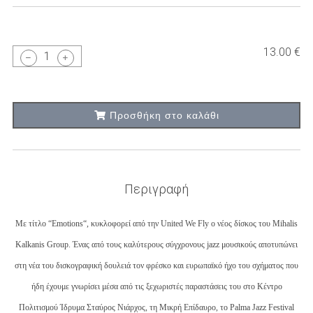
13.00 €
1
Προσθήκη στο καλάθι
Περιγραφή
Με τίτλο “Emotions“, κυκλοφορεί από την United We Fly ο νέος δίσκος του Mihalis
Kalkanis Group. Ένας από τους καλύτερους σύγχρονους jazz μουσικούς αποτυπώνει
στη νέα του δισκογραφική δουλειά τον φρέσκο και ευρωπαϊκό ήχο του σχήματος που
ήδη έχουμε γνωρίσει μέσα από τις ξεχωριστές παραστάσεις του στο Κέντρο
Πολιτισμού Ίδρυμα Σταύρος Νιάρχος, τη Μικρή Επίδαυρο, το Palma Jazz Festival