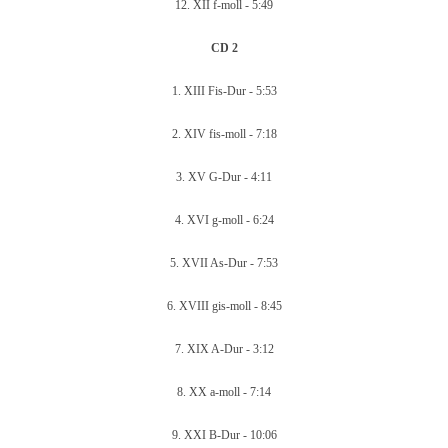
12.
XII f-moll -
5:49
CD 2
1.
XIII Fis-Dur -
5:53
2.
XIV fis-moll -
7:18
3.
XV G-Dur -
4:11
4.
XVI g-moll -
6:24
5.
XVII As-Dur -
7:53
6.
XVIII gis-moll -
8:45
7.
XIX A-Dur -
3:12
8.
XX a-moll -
7:14
9.
XXI B-Dur - 1
0:06