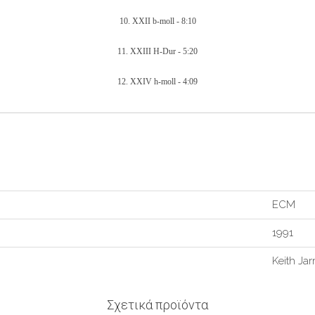
10.
XXII b-moll -
8:10
11.
XXIII H-Dur -
5:20
12.
XXIV h-moll -
4:09
ECM
1991
Keith Jarr
Σχετικά προϊόντα