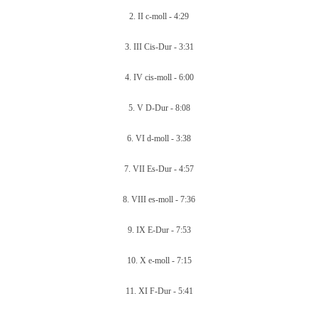
2.
II c-moll -
4:29
3.
III Cis-Dur -
3:31
4.
IV cis-moll -
6:00
5.
V D-Dur -
8:08
6.
VI d-moll -
3:38
7.
VII Es-Dur -
4:57
8.
VIII es-moll -
7:36
9.
IX E-Dur -
7:53
10.
X e-moll -
7:15
11.
XI F-Dur -
5:41