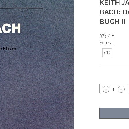
KEITH J
BACH: D
BUCH II
37.50 €
Format:
CD
1