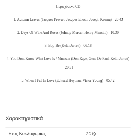
Περιεχόμενα CD
1.
Autumn Leaves
(Jacques Prevert, Jacques Enoch, Joseph Kosma) -
26:43
2.
Days Of Wine And Roses
(Johnny Mercer, Henry Mancini) -
10:30
3.
Bop-Be
(Keith Jarrett) -
06:18
4.
You Dont Know What Love Is / Muezzin
(Don Raye, Gene De Paul, Keith Jarrett)
-
20:31
5.
When I Fall In Love
(Edward Heyman, Victor Young) -
05:42
Χαρακτηριστικά
Έτος Κυκλοφορίας
2019