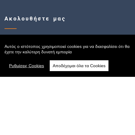
Ακολουθήστε μας
Αυτός ο ιστότοπος χρησιμοποιεί cookies για να διασφαλίσει ότι θα
Sitemap
έχετε την καλύτερη δυνατή εμπειρία
Ρυθμίσεις Cookies
Αποδέχομαι όλα τα Cookies
Αρχική
Online Κατάστημα
Όροι Χρήσης
Πολιτική Cookies
Τρόποι Αποστολής
Πολιτική Πληρωμών
Πολιτική Απορρήτου