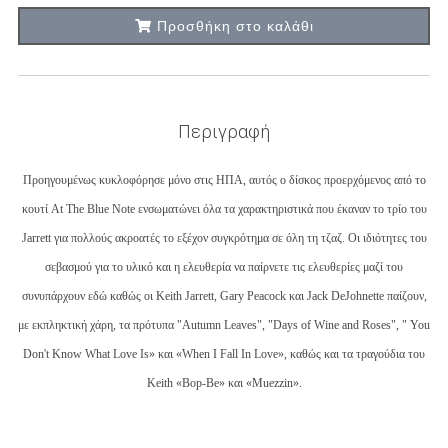
Προσθήκη στο καλάθι
Περιγραφή
Προηγουμένως κυκλοφόρησε μόνο στις ΗΠΑ, αυτός ο δίσκος προερχόμενος από το
κουτί At The Blue Note ενσωματώνει όλα τα χαρακτηριστικά που έκαναν το τρίο του
Jarrett για πολλούς ακροατές το εξέχον συγκρότημα σε όλη τη τζαζ. Οι ιδιότητες του
σεβασμού για το υλικό και η ελευθερία να παίρνετε τις ελευθερίες μαζί του
συνυπάρχουν εδώ καθώς οι Keith Jarrett, Gary Peacock και Jack DeJohnette παίζουν,
με εκπληκτική χάρη, τα πρότυπα "Autumn Leaves", "Days of Wine and Roses", " You
Don't Know What Love Is» και «When I Fall In Love», καθώς και τα τραγούδια του
Keith «Bop-Be» και «Muezzin».