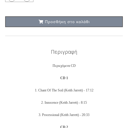
Προσθήκη στο καλάθι
Περιγραφή
Περιεχόμενα CD
CD 1
1.
Chant Of The Soil
(Keith Jarrett) -
17:12
2.
Innocence
(Keith Jarrett) -
8:15
3.
Processional
(Keith Jarrett) -
20:33
CD 2