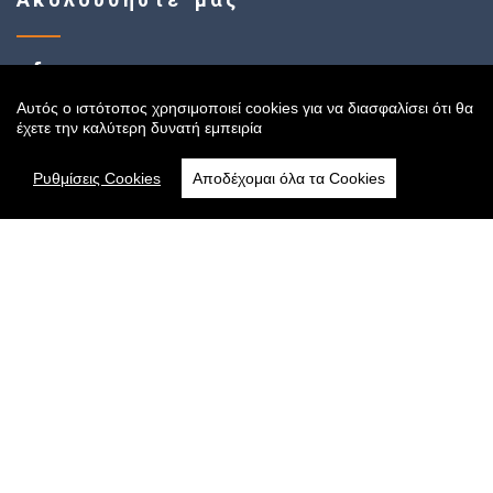
Αυτός ο ιστότοπος χρησιμοποιεί cookies για να διασφαλίσει ότι θα
Sitemap
έχετε την καλύτερη δυνατή εμπειρία
Ρυθμίσεις Cookies
Αποδέχομαι όλα τα Cookies
Αρχική
Online Κατάστημα
Όροι Χρήσης
Πολιτική Cookies
Τρόποι Αποστολής
Πολιτική Πληρωμών
Πολιτική Απορρήτου
Πολιτική Επιστροφών
Συχνές Ερωτήσεις