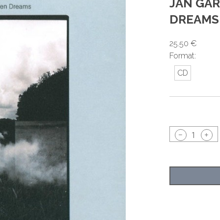
JAN GAR
DREAMS
25.50 €
Format:
CD
1