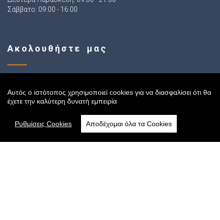
Σάββατο: 09:00 - 16:00
Ακολουθήστε μας
Αυτός ο ιστότοπος χρησιμοποιεί cookies για να διασφαλίσει ότι θα
Sitemap
έχετε την καλύτερη δυνατή εμπειρία
Ρυθμίσεις Cookies
Αποδέχομαι όλα τα Cookies
Αρχική
Online Κατάστημα
Όροι Χρήσης
Πολιτική Cookies
Τρόποι Αποστολής
Πολιτική Πληρωμών