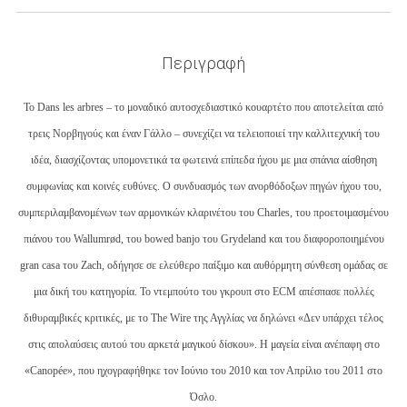
Περιγραφή
Το Dans les arbres – το μοναδικό αυτοσχεδιαστικό κουαρτέτο που αποτελείται από
τρεις Νορβηγούς και έναν Γάλλο – συνεχίζει να τελειοποιεί την καλλιτεχνική του
ιδέα, διασχίζοντας υπομονετικά τα φωτεινά επίπεδα ήχου με μια σπάνια αίσθηση
συμφωνίας και κοινές ευθύνες. Ο συνδυασμός των ανορθόδοξων πηγών ήχου του,
συμπεριλαμβανομένων των αρμονικών κλαρινέτου του Charles, του προετοιμασμένου
πιάνου του Wallumrød, του bowed banjo του Grydeland και του διαφοροποιημένου
gran casa του Zach, οδήγησε σε ελεύθερο παίξιμο και αυθόρμητη σύνθεση ομάδας σε
μια δική του κατηγορία. Το ντεμπούτο του γκρουπ στο ECM απέσπασε πολλές
διθυραμβικές κριτικές, με το The Wire της Αγγλίας να δηλώνει «Δεν υπάρχει τέλος
στις απολαύσεις αυτού του αρκετά μαγικού δίσκου». Η μαγεία είναι ανέπαφη στο
«Canopée», που ηχογραφήθηκε τον Ιούνιο του 2010 και τον Απρίλιο του 2011 στο
Όσλο.