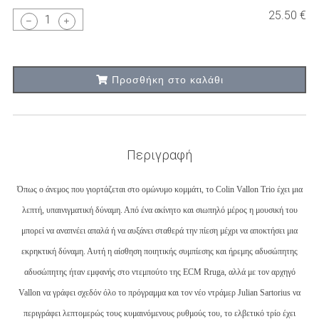
25.50 €
1
Προσθήκη στο καλάθι
Περιγραφή
Όπως ο άνεμος που γιορτάζεται στο ομώνυμο κομμάτι, το Colin Vallon Trio έχει μια
λεπτή, υπαινιγματική δύναμη. Από ένα ακίνητο και σιωπηλό μέρος η μουσική του
μπορεί να αναπνέει απαλά ή να αυξάνει σταθερά την πίεση μέχρι να αποκτήσει μια
εκρηκτική δύναμη. Αυτή η αίσθηση ποιητικής συμπίεσης και ήρεμης αδυσώπητης
αδυσώπητης ήταν εμφανής στο ντεμπούτο της ECM Rruga, αλλά με τον αρχηγό
Vallon να γράφει σχεδόν όλο το πρόγραμμα και τον νέο ντράμερ Julian Sartorius να
περιγράφει λεπτομερώς τους κυμαινόμενους ρυθμούς του, το ελβετικό τρίο έχει