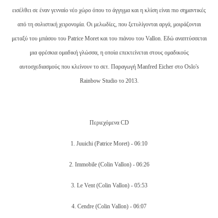
εισέλθει σε έναν γενναίο νέο χώρο όπου το άγγιγμα και η κλίση είναι πιο σημαντικές
από τη σολιστική χειρονομία. Οι μελωδίες, που ξετυλίγονται αργά, μοιράζονται
μεταξύ του μπάσου του Patrice Moret και του πιάνου του Vallon. Εδώ αναπτύσσεται
μια φρέσκια ομαδική γλώσσα, η οποία επεκτείνεται στους ομαδικούς
αυτοσχεδιασμούς που κλείνουν το σετ. Παραγωγή Manfred Eicher στο Oslo's
Rainbow Studio το 2013.
Περιεχόμενα CD
1.
Juuichi
(Patrice Moret) -
06:10
2.
Immobile
(Colin Vallon) -
06:26
3.
Le Vent
(Colin Vallon) -
05:53
4.
Cendre
(Colin Vallon) -
06:07