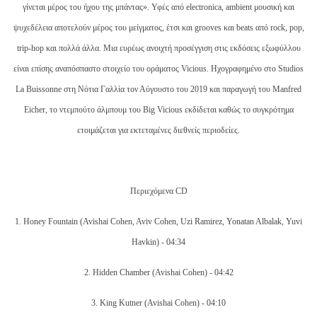
γίνεται μέρος του ήχου της μπάντας». Υφές από electronica, ambient μουσική και
ψυχεδέλεια αποτελούν μέρος του μείγματος, έτσι και grooves και beats από rock, pop,
trip-hop και πολλά άλλα. Μια ευρέως ανοιχτή προσέγγιση στις εκδόσεις εξωφύλλου
είναι επίσης αναπόσπαστο στοιχείο του οράματος Vicious. Ηχογραφημένο στο Studios
La Buissonne στη Νότια Γαλλία τον Αύγουστο του 2019 και παραγωγή του Manfred
Eicher, το ντεμπούτο άλμπουμ του Big Vicious εκδίδεται καθώς το συγκρότημα
ετοιμάζεται για εκτεταμένες διεθνείς περιοδείες.
Περιεχόμενα CD
1.
Honey Fountain
(Avishai Cohen, Aviv Cohen, Uzi Ramirez, Yonatan Albalak, Yuvi
Havkin) -
04:34
2.
Hidden Chamber
(Avishai Cohen) -
04:42
3.
King Kutner
(Avishai Cohen) -
04:10