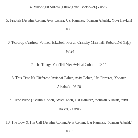
4.
Moonlight Sonata
(Ludwig van Beethoven) -
05:30
5.
Fractals
(Avishai Cohen, Aviv Cohen, Uzi Ramirez, Yonatan Albalak, Yuvi Havkin)
-
03:33
6.
Teardrop
(Andrew Vowles, Elizabeth Fraser, Grantley Marshall, Robert Del Naja)
-
07:24
7.
The Things You Tell Me
(Avishai Cohen) -
03:11
8.
This Time It's Different
(Avishai Cohen, Aviv Cohen, Uzi Ramirez, Yonatan
Albalak) -
03:20
9.
Teno Neno
(Avishai Cohen, Aviv Cohen, Uzi Ramirez, Yonatan Albalak, Yuvi
Havkin) -
06:03
10.
The Cow & The Calf
(Avishai Cohen, Aviv Cohen, Uzi Ramirez, Yonatan Albalak)
-
03:55