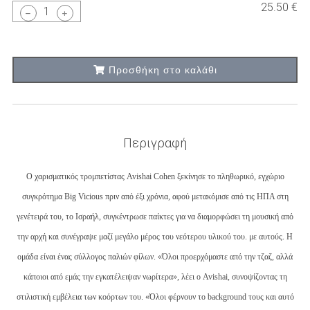
25.50 €
1
Προσθήκη στο καλάθι
Περιγραφή
Ο χαρισματικός τρομπετίστας Avishai Cohen ξεκίνησε το πληθωρικό, εγχώριο
συγκρότημα Big Vicious πριν από έξι χρόνια, αφού μετακόμισε από τις ΗΠΑ στη
γενέτειρά του, το Ισραήλ, συγκέντρωσε παίκτες για να διαμορφώσει τη μουσική από
την αρχή και συνέγραψε μαζί μεγάλο μέρος του νεότερου υλικού του. με αυτούς. Η
ομάδα είναι ένας σύλλογος παλιών φίλων. «Όλοι προερχόμαστε από την τζαζ, αλλά
κάποιοι από εμάς την εγκατέλειψαν νωρίτερα», λέει ο Avishai, συνοψίζοντας τη
στιλιστική εμβέλεια των κοόρτων του. «Όλοι φέρνουν το background τους και αυτό