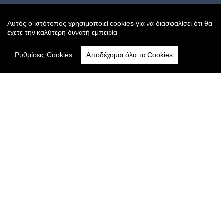
Δευτέρα-Παρασκευή: 09:00 - 21:00
Σάββατο: 09:00 - 16:00
Αυτός ο ιστότοπος χρησιμοποιεί cookies για να διασφαλίσει ότι θα
έχετε την καλύτερη δυνατή εμπειρία
Ρυθμίσεις Cookies
Αποδέχομαι όλα τα Cookies
Ακολουθήστε μας
Sitemap
Αρχική
Online Κατάστημα
Όροι Χρήσης
Πολιτική Cookies
Τρόποι Αποστολής