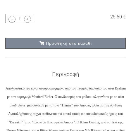
25.50 €
1
Προσθήκη στο καλάθι
Περιγραφή
Απολαυστικό νέο έργο, συναρμολογημένο από τον Τυνήσιο δάσκαλο του ούτι Brahem
με τον παραγωγό Manfred Eicher. Ο συνδυασμός του μπάσου κλαρινέτου με το ούτι
υποδηλώνει μια σύνδεση με το τρίο "Thimar" του Anouar, αλλά αυτή η σύνθεση
Ανατολής/Δύσης συχνά αισθάνεται πιο κοντά στους πιο παραδοσιακούς ήχους του
"Barzakh" ή του "Conte de l'Incroyable Amour". Ο Klaus Gesing, από το Trio της
Norma Winstone, και ο Björn Meyer, από το Ronin του Nik Bärtsch, είναι και οι δύο