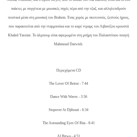
παίκτες με συγγένεια με μουσικές πηγές πέρα από την τζαζ, και αλληλεπιδρούν
πειστικά μέσα στη μουσική του Brahem. Ένας χορός με σκοτεινούς, ζεστούς ήχους,
που παρακινείται από την νταρμπούκα και το καρέ ντραμς του Λιβανέζου κρουστά
Khaled Yassine. Το άλμπουμ είναι αφιερωμένο στη μνήμη του Παλαιστίνιου ποιητή
Mahmoud Darwish.
Περιεχόμενα CD
The Lover Of Beirut - 7:44
Dance With Waves - 3:56
Stopover At Djibouti - 6:34
The Astounding Eyes Of Rita - 8:41
Al Birwa - 4:51