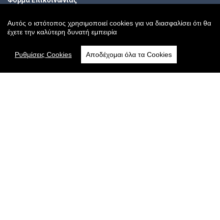
Ωράριο Καταστήματος
Αυτός ο ιστότοπος χρησιμοποιεί cookies για να διασφαλίσει ότι θα
έχετε την καλύτερη δυνατή εμπειρία
Ρυθμίσεις Cookies
Αποδέχομαι όλα τα Cookies
Δευτέρα-Παρασκευή: 09:00 - 21:00
Σάββατο: 09:00 - 16:00
Ακολουθήστε μας
Sitemap
Αρχική
Online Κατάστημα